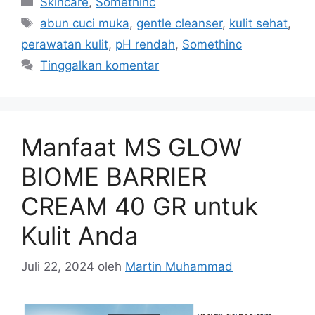
Skincare
,
Somethinc
Tag
abun cuci muka
,
gentle cleanser
,
kulit sehat
,
perawatan kulit
,
pH rendah
,
Somethinc
Tinggalkan komentar
Manfaat MS GLOW
BIOME BARRIER
CREAM 40 GR untuk
Kulit Anda
Juli 22, 2024
oleh
Martin Muhammad