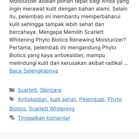
Moisturizer adalah pilihan tepat bagi Anda yang
ingin merawat kulit dengan bahan alami. Selain
itu, pelembab ini membantu memperbaharui
kulit sehingga tampak lebih sehat dan
bercahaya. Mengapa Memilih Scarlett
Whitening Phyto Biotics Renewing Moisturizer?
Pertama, pelembab ini mengandung Phyto
Biotics yang kaya antioksidan, mampu
melindungi kulit dari kerusakan akibat radikal …
Baca Selengkapnya
Kategori
Scarlett
,
Skincare
Tag
Antioksidan
,
kulit sehat
,
Pelembab
,
Phyto
Biotics
,
Scarlett Whitening
Tinggalkan komentar