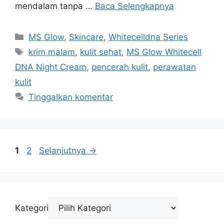
mendalam tanpa …
Baca Selengkapnya
Kategori
MS Glow
,
Skincare
,
Whitecelldna Series
Tag
krim malam
,
kulit sehat
,
MS Glow Whitecell
DNA Night Cream
,
pencerah kulit
,
perawatan
kulit
Tinggalkan komentar
Halaman
Halaman
1
2
Selanjutnya
→
Kategori