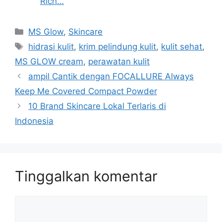
Rich…
Kategori
MS Glow
,
Skincare
Tag
hidrasi kulit
,
krim pelindung kulit
,
kulit sehat
,
MS GLOW cream
,
perawatan kulit
ampil Cantik dengan FOCALLURE Always
Keep Me Covered Compact Powder
10 Brand Skincare Lokal Terlaris di
Indonesia
Tinggalkan komentar
Komentar