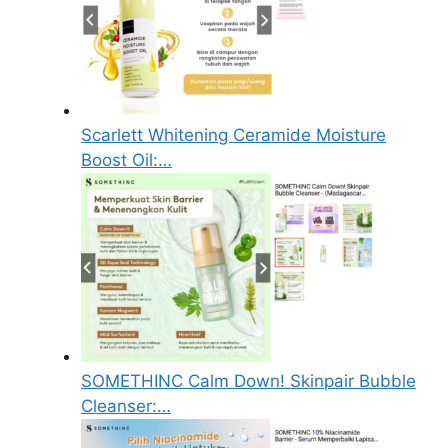
Scarlett Whitening Ceramide Moisture
Boost Oil:…
SOMETHINC Calm Down! Skinpair Bubble
Cleanser:…