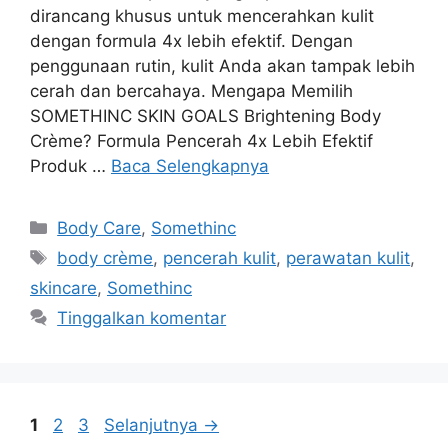
dirancang khusus untuk mencerahkan kulit
dengan formula 4x lebih efektif. Dengan
penggunaan rutin, kulit Anda akan tampak lebih
cerah dan bercahaya. Mengapa Memilih
SOMETHINC SKIN GOALS Brightening Body
Crème? Formula Pencerah 4x Lebih Efektif
Produk …
Baca Selengkapnya
Kategori
Body Care
,
Somethinc
Tag
body crème
,
pencerah kulit
,
perawatan kulit
,
skincare
,
Somethinc
Tinggalkan komentar
Halaman
Halaman
Halaman
1
2
3
Selanjutnya
→