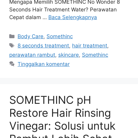
Mengapa Memilih SOMETHINC No Wonder 8
Seconds Hair Treatment Water? Perawatan
Cepat dalam …
Baca Selengkapnya
Kategori
Body Care
,
Somethinc
Tag
8 seconds treatment
,
hair treatment
,
perawatan rambut
,
skincare
,
Somethinc
Tinggalkan komentar
SOMETHINC pH
Restore Hair Rinsing
Vinegar: Solusi untuk