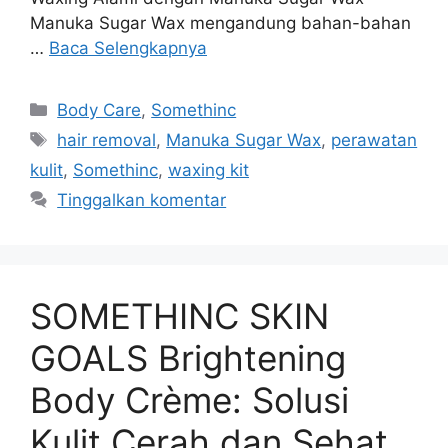
Manuka Sugar Wax mengandung bahan-bahan
…
Baca Selengkapnya
Kategori
Body Care
,
Somethinc
Tag
hair removal
,
Manuka Sugar Wax
,
perawatan
kulit
,
Somethinc
,
waxing kit
Tinggalkan komentar
SOMETHINC SKIN
GOALS Brightening
Body Crème: Solusi
Kulit Cerah dan Sehat