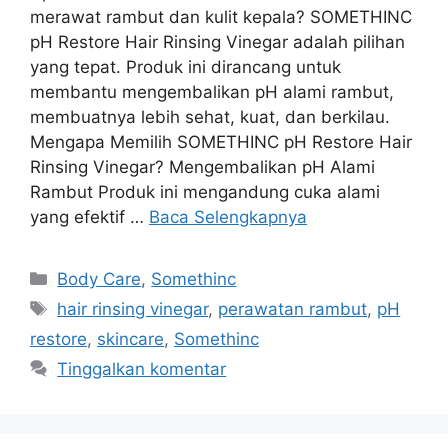
merawat rambut dan kulit kepala? SOMETHINC
pH Restore Hair Rinsing Vinegar adalah pilihan
yang tepat. Produk ini dirancang untuk
membantu mengembalikan pH alami rambut,
membuatnya lebih sehat, kuat, dan berkilau.
Mengapa Memilih SOMETHINC pH Restore Hair
Rinsing Vinegar? Mengembalikan pH Alami
Rambut Produk ini mengandung cuka alami
yang efektif …
Baca Selengkapnya
Kategori
Body Care
,
Somethinc
Tag
hair rinsing vinegar
,
perawatan rambut
,
pH
restore
,
skincare
,
Somethinc
Tinggalkan komentar