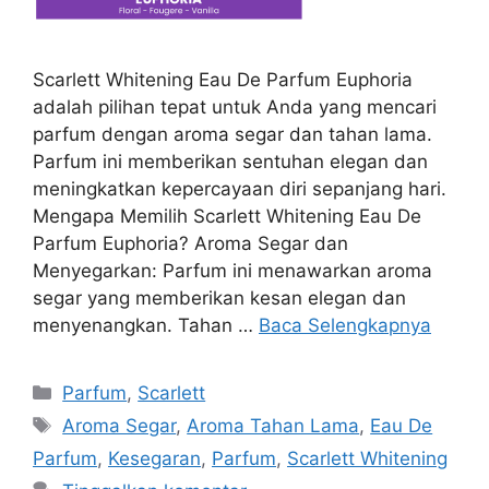
Scarlett Whitening Eau De Parfum Euphoria
adalah pilihan tepat untuk Anda yang mencari
parfum dengan aroma segar dan tahan lama.
Parfum ini memberikan sentuhan elegan dan
meningkatkan kepercayaan diri sepanjang hari.
Mengapa Memilih Scarlett Whitening Eau De
Parfum Euphoria? Aroma Segar dan
Menyegarkan: Parfum ini menawarkan aroma
segar yang memberikan kesan elegan dan
menyenangkan. Tahan …
Baca Selengkapnya
Kategori
Parfum
,
Scarlett
Tag
Aroma Segar
,
Aroma Tahan Lama
,
Eau De
Parfum
,
Kesegaran
,
Parfum
,
Scarlett Whitening