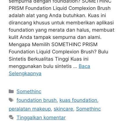
sempurna dengan foundation? SOMETHINC
PRISM Foundation Liquid Complexion Brush
adalah alat yang Anda butuhkan. Kuas ini
dirancang khusus untuk memberikan aplikasi
foundation yang merata dan halus, membuat
kulit Anda tampak sempurna dan alami.
Mengapa Memilih SOMETHINC PRISM
Foundation Liquid Complexion Brush? Bulu
Sintetis Berkualitas Tinggi Kuas ini
menggunakan bulu sintetis …
Baca
Selengkapnya
Kategori
Somethinc
Tag
foundation brush
,
kuas foundation
,
peralatan makeup
,
skincare
,
Somethinc
Tinggalkan komentar