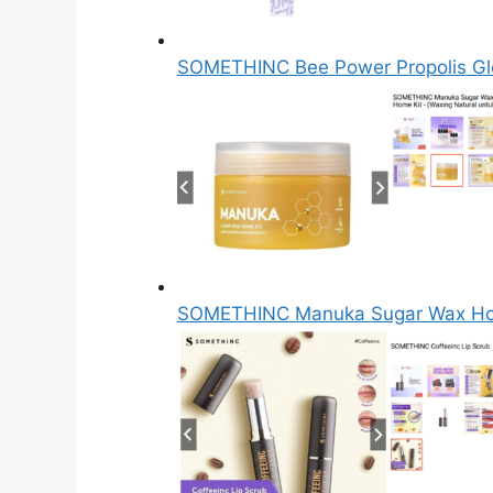
SOMETHINC Bee Power Propolis Gl
SOMETHINC Manuka Sugar Wax Hom