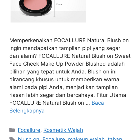
Memperkenalkan FOCALLURE Natural Blush on
Ingin mendapatkan tampilan pipi yang segar
dan alami? FOCALLURE Natural Blush on Sweet
Face Cheek Make Up Powder Blushed adalah
pilihan yang tepat untuk Anda. Blush on ini
dirancang khusus untuk memberikan warna
alami pada pipi Anda, menjadikan tampilan
riasan lebih segar dan bercahaya. Fitur Utama
FOCALLURE Natural Blush on …
Baca
Selengkapnya
Kategori
Focallure
,
Kosmetik Wajah
Tag
blush on
,
Focallure
,
makeup wajah
,
tahan