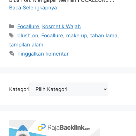
Blush on. Mengapa Memilih FOCALLURE …
Baca Selengkapnya
Kategori
Focallure
,
Kosmetik Wajah
Tag
blush on
,
Focallure
,
make up
,
tahan lama
,
tampilan alami
Tinggalkan komentar
Kategori