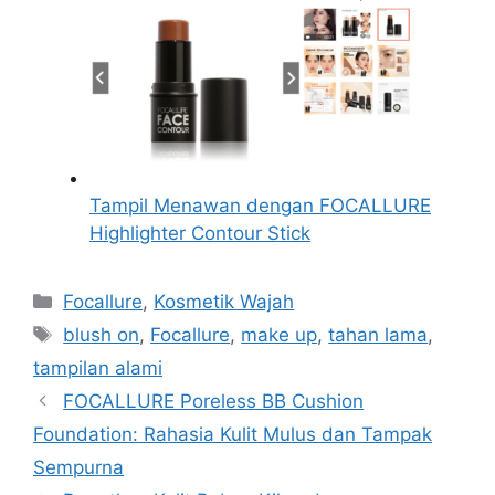
Tampil Menawan dengan FOCALLURE
Highlighter Contour Stick
Kategori
Focallure
,
Kosmetik Wajah
Tag
blush on
,
Focallure
,
make up
,
tahan lama
,
tampilan alami
FOCALLURE Poreless BB Cushion
Foundation: Rahasia Kulit Mulus dan Tampak
Sempurna