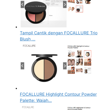
Tampil Cantik dengan FOCALLURE Trio
Blush,…
FOCALLURE Highlight Contour Powder
Palette: Wajah…