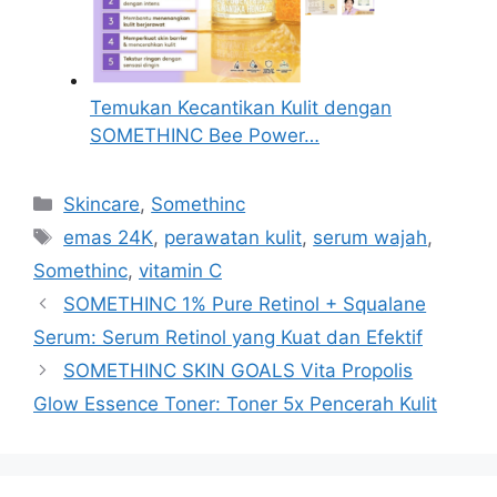
Temukan Kecantikan Kulit dengan
SOMETHINC Bee Power…
Kategori
Skincare
,
Somethinc
Tag
emas 24K
,
perawatan kulit
,
serum wajah
,
Somethinc
,
vitamin C
SOMETHINC 1% Pure Retinol + Squalane
Serum: Serum Retinol yang Kuat dan Efektif
SOMETHINC SKIN GOALS Vita Propolis
Glow Essence Toner: Toner 5x Pencerah Kulit