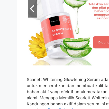
Scarlett Whitening Glowtening Serum ada
untuk mencerahkan dan membuat kulit t
bahan aktif yang efektif untuk meratakan
alami. Mengapa Memilih Scarlett Whiteni
Kandungan bahan aktif dalam serum ini 