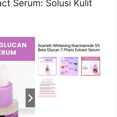
ct Serum: Solusi Kulit