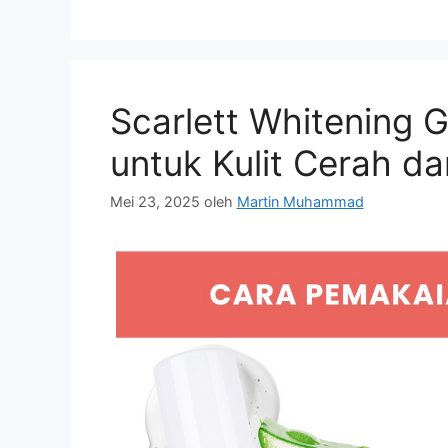
Scarlett Whitening 
untuk Kulit Cerah d
Mei 23, 2025
oleh
Martin Muhammad