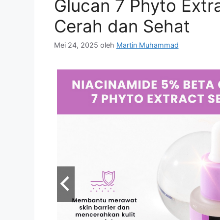
Glucan 7 Phyto Extra
Cerah dan Sehat
Mei 24, 2025
oleh
Martin Muhammad