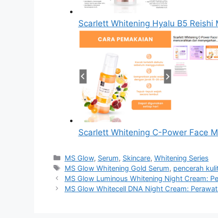
Scarlett Whitening Hyalu B5 Reish
Scarlett Whitening C-Power Face M
Kategori
MS Glow
,
Serum
,
Skincare
,
Whitening Series
Tag
MS Glow Whitening Gold Serum
,
pencerah kuli
MS Glow Luminous Whitening Night Cream: Pen
MS Glow Whitecell DNA Night Cream: Perawatan