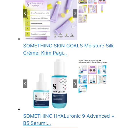
SOMETHINC SKIN GOALS Moisture Silk
Crème: Krim Pagi…
SOMETHINC HYALuronic 9 Advanced +
B5 Serum:…