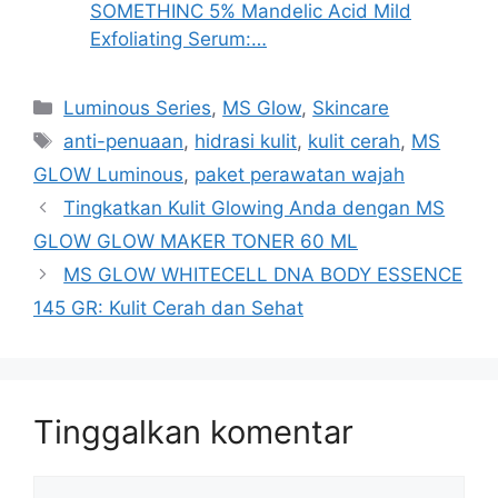
SOMETHINC 5% Mandelic Acid Mild
Exfoliating Serum:…
Kategori
Luminous Series
,
MS Glow
,
Skincare
Tag
anti-penuaan
,
hidrasi kulit
,
kulit cerah
,
MS
GLOW Luminous
,
paket perawatan wajah
Tingkatkan Kulit Glowing Anda dengan MS
GLOW GLOW MAKER TONER 60 ML
MS GLOW WHITECELL DNA BODY ESSENCE
145 GR: Kulit Cerah dan Sehat
Tinggalkan komentar
Komentar