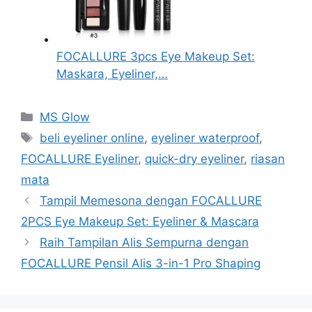
FOCALLURE 3pcs Eye Makeup Set:
Maskara, Eyeliner,…
Kategori
MS Glow
Tag
beli eyeliner online
,
eyeliner waterproof
,
FOCALLURE Eyeliner
,
quick-dry eyeliner
,
riasan
mata
Tampil Memesona dengan FOCALLURE
2PCS Eye Makeup Set: Eyeliner & Mascara
Raih Tampilan Alis Sempurna dengan
FOCALLURE Pensil Alis 3-in-1 Pro Shaping