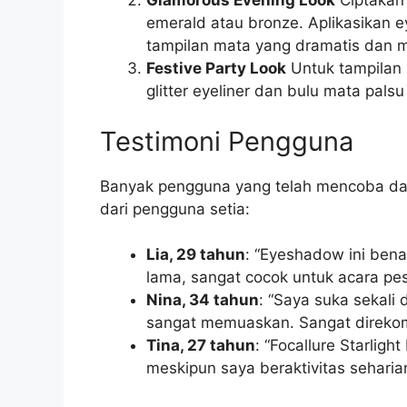
Glamorous Evening Look
Ciptakan
emerald atau bronze. Aplikasikan 
tampilan mata yang dramatis dan
Festive Party Look
Untuk tampilan 
glitter eyeliner dan bulu mata pal
Testimoni Pengguna
Banyak pengguna yang telah mencoba dan 
dari pengguna setia:
Lia, 29 tahun
: “Eyeshadow ini ben
lama, sangat cocok untuk acara pes
Nina, 34 tahun
: “Saya suka sekali
sangat memuaskan. Sangat direko
Tina, 27 tahun
: “Focallure Starlig
meskipun saya beraktivitas seharian