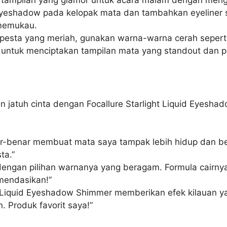
 tampilan yang glamor untuk acara malam dengan meng
eyeshadow pada kelopak mata dan tambahkan eyeliner 
 memukau.
pesta yang meriah, gunakan warna-warna cerah seperti
su untuk menciptakan tampilan mata yang standout dan p
jatuh cinta dengan Focallure Starlight Liquid Eyeshad
ar-benar membuat mata saya tampak lebih hidup dan b
ta.”
 dengan pilihan warnanya yang beragam. Formula cairny
mendasikan!”
ht Liquid Eyeshadow Shimmer memberikan efek kilauan y
. Produk favorit saya!”