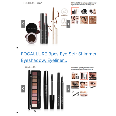
FOCALLURE 3pcs Eye Set: Shimmer
Eyeshadow, Eyeliner…