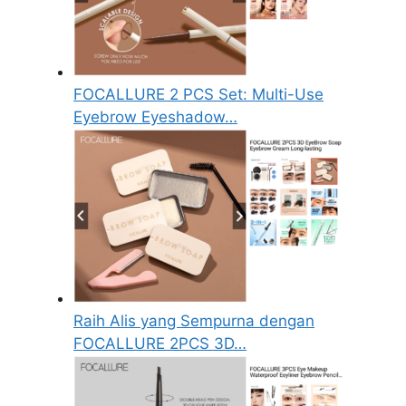
FOCALLURE 2 PCS Set: Multi-Use
Eyebrow Eyeshadow…
Raih Alis yang Sempurna dengan
FOCALLURE 2PCS 3D…