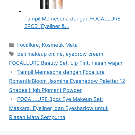
Tampil Memesona dengan FOCALLURE
2PCS (Eyeliner &…
Kategori
Focallure
,
Kosmetik Mata
Tag
beli makeup online
,
eyebrow cream
,
FOCALLURE Beauty Set
,
Lip Tint
,
riasan wajah
Tampil Memesona dengan Focallure
RomanticBloom Jasmine Eyeshadow Palette: 12
Shades High Pigment Powder
FOCALLURE 3pcs Eye Makeup Set:
Maskara, Eyeliner, dan Eyeshadow untuk
Riasan Mata Sempurna