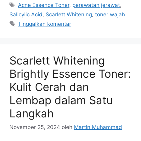
Tag
Acne Essence Toner
,
perawatan jerawat
,
Salicylic Acid
,
Scarlett Whitening
,
toner wajah
Tinggalkan komentar
Scarlett Whitening
Brightly Essence Toner:
Kulit Cerah dan
Lembap dalam Satu
Langkah
November 25, 2024
oleh
Martin Muhammad