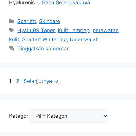
Hyaluronic …
Baca Selengkapnya
Kategori
Scarlett
,
Skincare
Tag
Hyalu B9 Toner
,
Kulit Lembap
,
perawatan
kulit
,
Scarlett Whitening
,
toner wajah
Tinggalkan komentar
Halaman
Halaman
1
2
Selanjutnya
→
Kategori