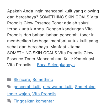
Apakah Anda ingin mencapai kulit yang glowing
dan bercahaya? SOMETHINC SKIN GOALS Vita
Propolis Glow Essence Toner adalah solusi
terbaik untuk Anda. Dengan kandungan Vita
Propolis dan bahan-bahan pencerah, toner ini
memberikan berbagai manfaat untuk kulit yang
sehat dan bercahaya. Manfaat Utama
SOMETHINC SKIN GOALS Vita Propolis Glow
Essence Toner Mencerahkan Kulit: Kombinasi
Vita Propolis …
Baca Selengkapnya
Kategori
Skincare
,
Somethinc
Tag
pencerah kulit
,
perawatan kulit
,
Somethinc
,
toner wajah
,
Vita Propolis
Tinggalkan komentar