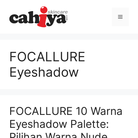
Langsung
ke
Menu
isi
FOCALLURE
Eyeshadow
FOCALLURE 10 Warna
Eyeshadow Palette:
Pilihan Warna Nude