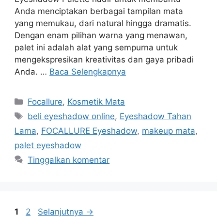
Anda menciptakan berbagai tampilan mata
yang memukau, dari natural hingga dramatis.
Dengan enam pilihan warna yang menawan,
palet ini adalah alat yang sempurna untuk
mengekspresikan kreativitas dan gaya pribadi
Anda. …
Baca Selengkapnya
Kategori
Focallure
,
Kosmetik Mata
Tag
beli eyeshadow online
,
Eyeshadow Tahan
Lama
,
FOCALLURE Eyeshadow
,
makeup mata
,
palet eyeshadow
Tinggalkan komentar
Halaman
Halaman
1
2
Selanjutnya
→