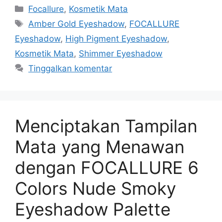
Kategori
Focallure
,
Kosmetik Mata
Tag
Amber Gold Eyeshadow
,
FOCALLURE
Eyeshadow
,
High Pigment Eyeshadow
,
Kosmetik Mata
,
Shimmer Eyeshadow
Tinggalkan komentar
Menciptakan Tampilan
Mata yang Menawan
dengan FOCALLURE 6
Colors Nude Smoky
Eyeshadow Palette