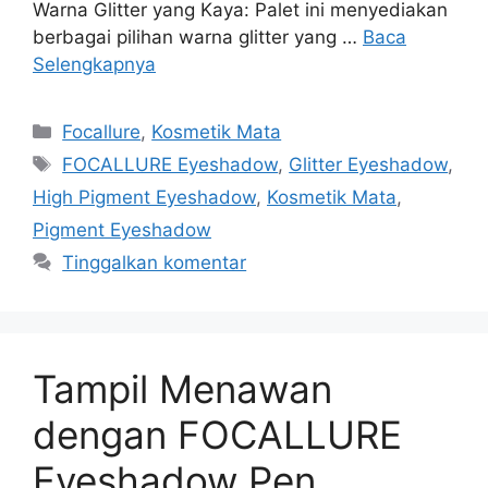
Warna Glitter yang Kaya: Palet ini menyediakan
berbagai pilihan warna glitter yang …
Baca
Selengkapnya
Kategori
Focallure
,
Kosmetik Mata
Tag
FOCALLURE Eyeshadow
,
Glitter Eyeshadow
,
High Pigment Eyeshadow
,
Kosmetik Mata
,
Pigment Eyeshadow
Tinggalkan komentar
Tampil Menawan
dengan FOCALLURE
Eyeshadow Pen