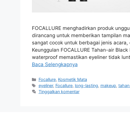
FOCALLURE menghadirkan produk unggulan
dirancang untuk memberikan tampilan mata
sangat cocok untuk berbagai jenis acara, 
Keunggulan FOCALLURE Tahan-air Black Li
waterproof memastikan eyeliner tidak lun
Baca Selengkapnya
Kategori
Focallure
,
Kosmetik Mata
Tag
eyeliner
,
Focallure
,
long-lasting
,
makeup
,
tahan 
Tinggalkan komentar