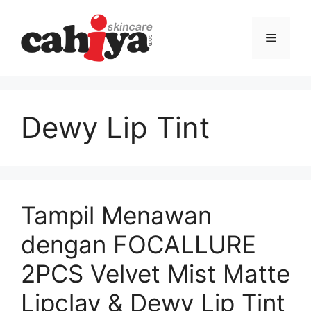
Langsung
ke
Menu
isi
Dewy Lip Tint
Tampil Menawan
dengan FOCALLURE
2PCS Velvet Mist Matte
Lipclay & Dewy Lip Tint