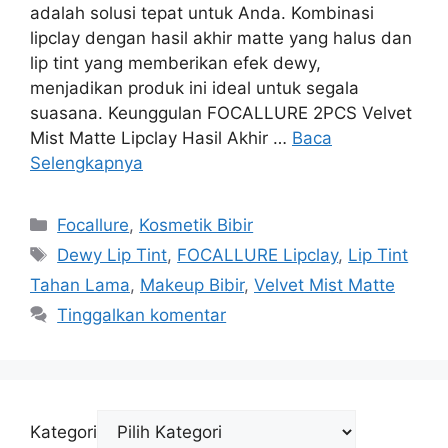
adalah solusi tepat untuk Anda. Kombinasi
lipclay dengan hasil akhir matte yang halus dan
lip tint yang memberikan efek dewy,
menjadikan produk ini ideal untuk segala
suasana. Keunggulan FOCALLURE 2PCS Velvet
Mist Matte Lipclay Hasil Akhir …
Baca
Selengkapnya
Kategori
Focallure
,
Kosmetik Bibir
Tag
Dewy Lip Tint
,
FOCALLURE Lipclay
,
Lip Tint
Tahan Lama
,
Makeup Bibir
,
Velvet Mist Matte
Tinggalkan komentar
Kategori