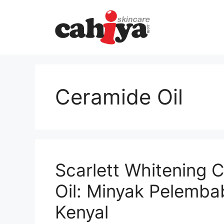
Langsung
ke
isi
Ceramide Oil
Scarlett Whitening 
Oil: Minyak Pelemba
Kenyal