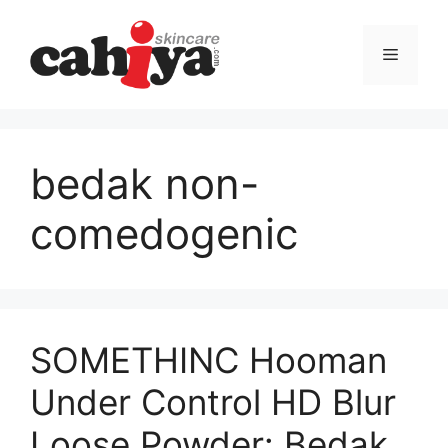
Langsung
ke
Menu
isi
bedak non-
comedogenic
SOMETHINC Hooman
Under Control HD Blur
Loose Powder: Bedak