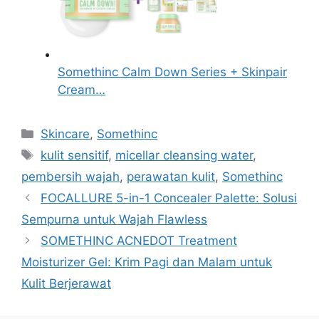
Somethinc Calm Down Series + Skinpair
Cream…
Kategori
Skincare
,
Somethinc
Tag
kulit sensitif
,
micellar cleansing water
,
pembersih wajah
,
perawatan kulit
,
Somethinc
FOCALLURE 5-in-1 Concealer Palette: Solusi
Sempurna untuk Wajah Flawless
SOMETHINC ACNEDOT Treatment
Moisturizer Gel: Krim Pagi dan Malam untuk
Kulit Berjerawat