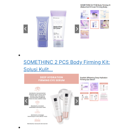
SOMETHINC 2 PCS Body Firming Kit:
Solusi Kulit…