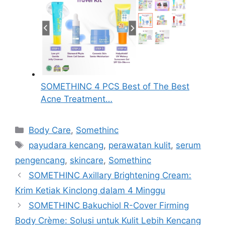
SOMETHINC 4 PCS Best of The Best
Acne Treatment…
Kategori
Body Care
,
Somethinc
Tag
payudara kencang
,
perawatan kulit
,
serum
pengencang
,
skincare
,
Somethinc
SOMETHINC Axillary Brightening Cream:
Krim Ketiak Kinclong dalam 4 Minggu
SOMETHINC Bakuchiol R-Cover Firming
Body Crème: Solusi untuk Kulit Lebih Kencang