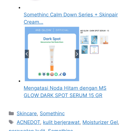
Somethinc Calm Down Series + Skinpair
Cream…
Mengatasi Noda Hitam dengan MS
GLOW DARK SPOT SERUM 15 GR
Kategori
Skincare
,
Somethinc
Tag
ACNEDOT
,
kulit berjerawat
,
Moisturizer Gel
,
perawatan kulit
,
Somethinc