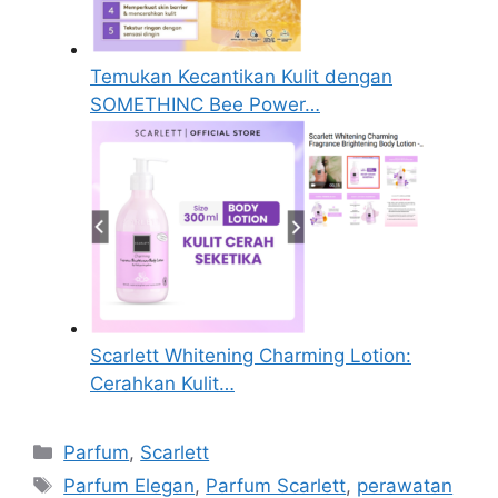
Temukan Kecantikan Kulit dengan
SOMETHINC Bee Power…
Scarlett Whitening Charming Lotion:
Cerahkan Kulit…
Kategori
Parfum
,
Scarlett
Tag
Parfum Elegan
,
Parfum Scarlett
,
perawatan