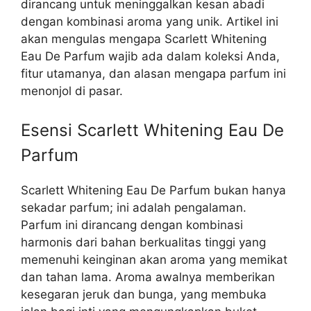
dirancang untuk meninggalkan kesan abadi
dengan kombinasi aroma yang unik. Artikel ini
akan mengulas mengapa Scarlett Whitening
Eau De Parfum wajib ada dalam koleksi Anda,
fitur utamanya, dan alasan mengapa parfum ini
menonjol di pasar.
Esensi Scarlett Whitening Eau De
Parfum
Scarlett Whitening Eau De Parfum bukan hanya
sekadar parfum; ini adalah pengalaman.
Parfum ini dirancang dengan kombinasi
harmonis dari bahan berkualitas tinggi yang
memenuhi keinginan akan aroma yang memikat
dan tahan lama. Aroma awalnya memberikan
kesegaran jeruk dan bunga, yang membuka