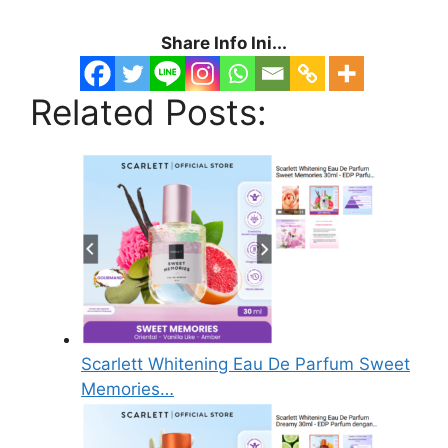
Share Info Ini...
Related Posts:
Scarlett Whitening Eau De Parfum Sweet
Memories…