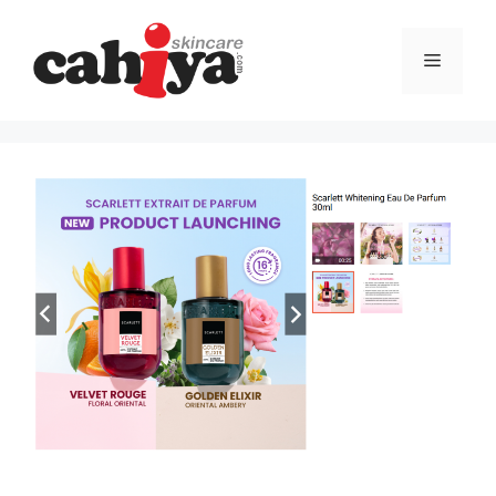
Langsung
ke
Menu
isi