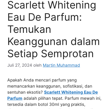
Scarlett Whitening
Eau De Parfum:
Temukan
Keanggunan dalam
Setiap Semprotan
Juli 27, 2024
oleh
Martin Muhammad
Apakah Anda mencari parfum yang
memancarkan keanggunan, sofistikasi, dan
sentuhan eksotis?
Scarlett Whitening Eau De
Parfum
adalah pilihan tepat. Parfum mewah ini,
tersedia dalam botol 30ml yang praktis,