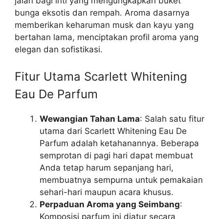
jalan bagi inti yang mengungkapkan buket
bunga eksotis dan rempah. Aroma dasarnya
memberikan keharuman musk dan kayu yang
bertahan lama, menciptakan profil aroma yang
elegan dan sofistikasi.
Fitur Utama Scarlett Whitening
Eau De Parfum
Wewangian Tahan Lama
: Salah satu fitur
utama dari Scarlett Whitening Eau De
Parfum adalah ketahanannya. Beberapa
semprotan di pagi hari dapat membuat
Anda tetap harum sepanjang hari,
membuatnya sempurna untuk pemakaian
sehari-hari maupun acara khusus.
Perpaduan Aroma yang Seimbang
:
Komposisi parfum ini diatur secara