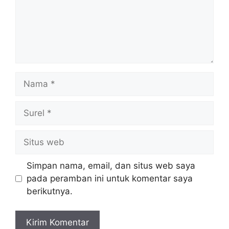
Nama
Surel
Situs
web
Simpan nama, email, dan situs web saya
pada peramban ini untuk komentar saya
berikutnya.