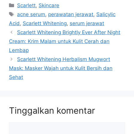
Kategori
Scarlett
,
Skincare
Tag
acne serum
,
perawatan jerawat
,
Salicylic
Acid
,
Scarlett Whitening
,
serum jerawat
Scarlett Whitening Brightly Ever After Night
Cream: Krim Malam untuk Kulit Cerah dan
Lembap
Scarlett Whitening Herbalism Mugwort
Mask: Masker Wajah untuk Kulit Bersih dan
Sehat
Tinggalkan komentar
Komentar