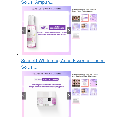
Solusi Ampuh…
Scarlett Whitening Acne Essence Toner:
Solusi…