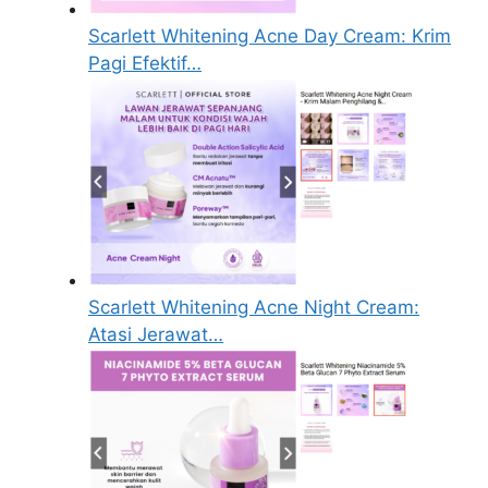
Scarlett Whitening Acne Day Cream: Krim
Pagi Efektif…
Scarlett Whitening Acne Night Cream:
Atasi Jerawat…