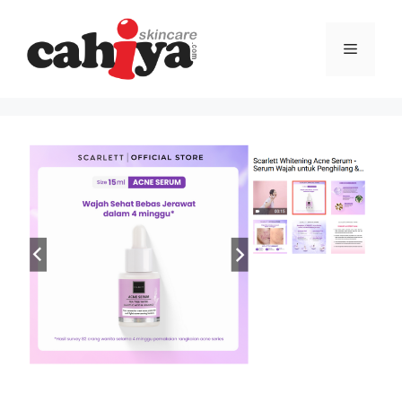
Langsung
ke
Menu
isi