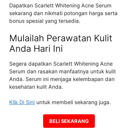
Dapatkan Scarlett Whitening Acne Serum
sekarang dan nikmati potongan harga serta
bonus spesial yang tersedia.
Mulailah Perawatan Kulit
Anda Hari Ini
Segera dapatkan Scarlett Whitening Acne
Serum dan rasakan manfaatnya untuk kulit
Anda. Serum ini menjaga kelembapan dan
kesehatan kulit Anda.
Klik Di Sini
untuk membeli sekarang juga.
BELI SEKARANG