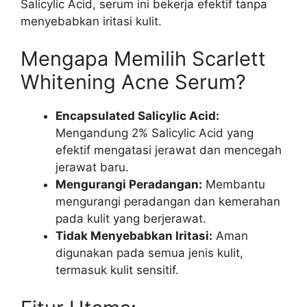
Salicylic Acid, serum ini bekerja efektif tanpa
menyebabkan iritasi kulit.
Mengapa Memilih Scarlett
Whitening Acne Serum?
Encapsulated Salicylic Acid:
Mengandung 2% Salicylic Acid yang
efektif mengatasi jerawat dan mencegah
jerawat baru.
Mengurangi Peradangan:
Membantu
mengurangi peradangan dan kemerahan
pada kulit yang berjerawat.
Tidak Menyebabkan Iritasi:
Aman
digunakan pada semua jenis kulit,
termasuk kulit sensitif.