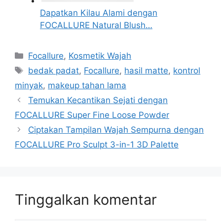
Dapatkan Kilau Alami dengan
FOCALLURE Natural Blush…
Kategori
Focallure
,
Kosmetik Wajah
Tag
bedak padat
,
Focallure
,
hasil matte
,
kontrol
minyak
,
makeup tahan lama
Temukan Kecantikan Sejati dengan
FOCALLURE Super Fine Loose Powder
Ciptakan Tampilan Wajah Sempurna dengan
FOCALLURE Pro Sculpt 3-in-1 3D Palette
Tinggalkan komentar