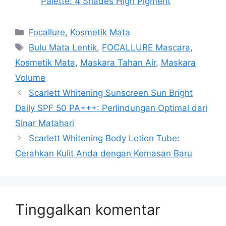
Palette: 4 Shades High Pigment
Kategori
Focallure
,
Kosmetik Mata
Tag
Bulu Mata Lentik
,
FOCALLURE Mascara
,
Kosmetik Mata
,
Maskara Tahan Air
,
Maskara
Volume
Scarlett Whitening Sunscreen Sun Bright
Daily SPF 50 PA+++: Perlindungan Optimal dari
Sinar Matahari
Scarlett Whitening Body Lotion Tube:
Cerahkan Kulit Anda dengan Kemasan Baru
Tinggalkan komentar